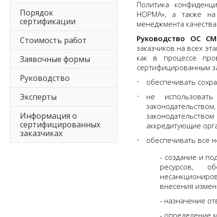
Политика конфиденц
Порядок
НОРМА», а также на
сертификации
менеджмента качества
Руководство ОС С
Стоимость работ
заказчиков на всех эт
как в процессе про
Заявочные формы
сертифицированным за
Руководство
обеспечивать сохр
Эксперты
не использовать
законодательство
Информация о
законодательство
сертифицированных
аккредитующие орг
заказчиках
обеспечивать все н
- создание и п
ресурсов, о
несанкциониро
внесения измен
- назначение о
- определение 