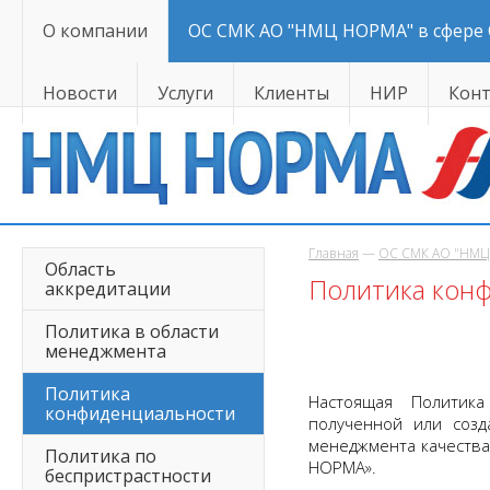
О компании
ОС СМК АО "НМЦ НОРМА" в сфере
Новости
Услуги
Клиенты
НИР
Кон
Главная
—
ОС СМК АО "НМЦ
Область
Политика кон
аккредитации
Политика в области
менеджмента
Политика
Настоящая Политик
конфиденциальности
полученной или созд
менеджмента качества
Политика по
НОРМА».
беспристрастности