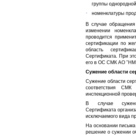
группы однородной
номенклатуры прод
В случае обращения
изменении номенкл
проводится применит
сертификации по же
область сертифи
Сертификата. При эт
его в ОС СМК АО "Н
Сужение области с
Сужение области сер
соответствия СМК
инспекционной провер
В случае сужен
Сертификата органи
исключаемого вида п
На основании письм
решение о сужении о