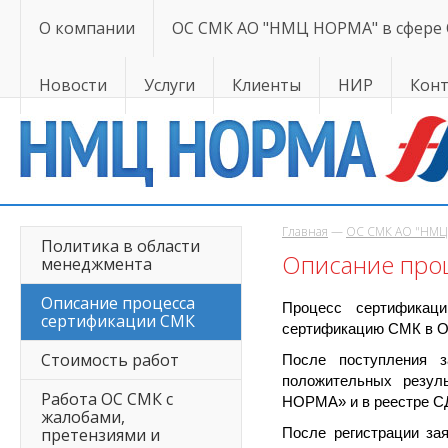
О компании
ОС СМК АО "НМЦ НОРМА" в сфере
Новости
Услуги
Клиенты
НИР
Кон
Главная
—
ОС СМК АО "НМЦ 
Политика в области
Описание про
менеджмента
Описание процесса
Процесс сертификаци
сертификации СМК
сертификацию СМК в
Стоимость работ
После поступления
положительных резул
Работа ОС СМК с
НОРМА» и в реестре С
жалобами,
претензиями и
После регистрации з