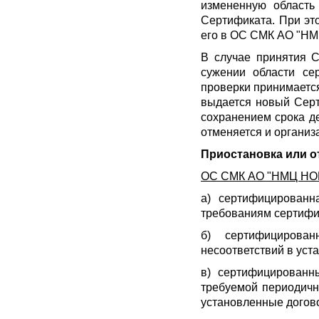
измененную область
Сертификата. При эт
его в ОС СМК АО "Н
В случае принятия 
сужении области се
проверки принимается
выдается новый Серт
сохранением срока д
отменяется и органи
Приостановка или о
ОС СМК АО "НМЦ НОРМ
а) сертифицированн
требованиям сертифик
б) сертифицирова
несоответствий в уст
в) сертифицированн
требуемой периодичн
установленные догов